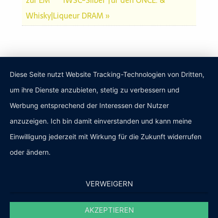
zur EM
IWSC-Silber für den ONCE. &
Whisky|Liqueur DRAM »
Diese Seite nutzt Website Tracking-Technologien von Dritten,
um ihre Dienste anzubieten, stetig zu verbessern und
Werbung entsprechend der Interessen der Nutzer
Rechtliches
anzuzeigen. Ich bin damit einverstanden und kann meine
Einwilligung jederzeit mit Wirkung für die Zukunft widerrufen
Datenschutzerklärung
oder ändern.
Impressum
VERWEIGERN
Hinweise auf die Rechte der Betroffenen
AKZEPTIEREN