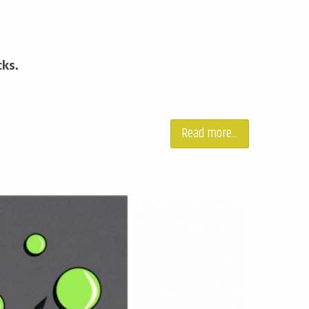
cks.
Read more...