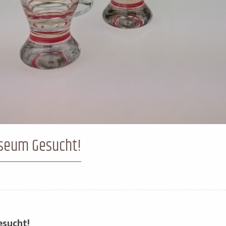
seum Gesucht!
esucht!